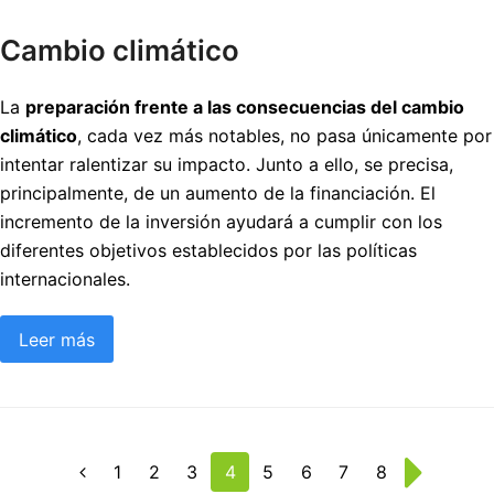
Cambio climático
La
preparación frente a las consecuencias del cambio
climático
, cada vez más notables, no pasa únicamente por
intentar ralentizar su impacto. Junto a ello, se precisa,
principalmente, de un aumento de la financiación. El
incremento de la inversión ayudará a cumplir con los
diferentes objetivos establecidos por las políticas
internacionales.
Leer más
Page
1
Page
2
Page
3
Page
4
Page
5
Page
6
Page
7
Page
8
Anterior
Siguiente