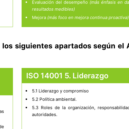
Evaluación del desempeño
(más énfasis en da
resultados medibles)
Mejora
(más foco en mejora continua proactiva)
los siguientes apartados según el
ISO 14001 5. Liderazgo
5.1 Liderazgo y compromiso
5.2 Política ambiental.
5.3 Roles de la organización, responsabilida
as
autoridades.
de