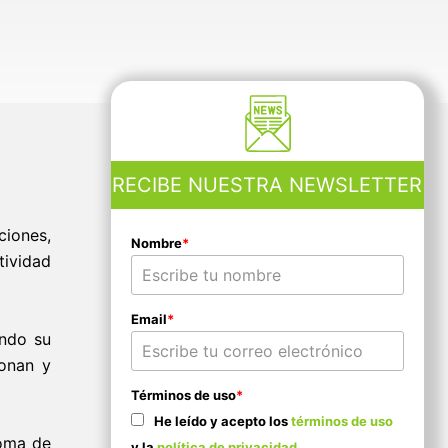
RECIBE NUESTRA NEWSLETTER
ciones,
Nombre
*
tividad
Email
*
endo su
onan y
Términos de uso
*
He leído y acepto los
términos de uso
toma de
y la
política de privacidad