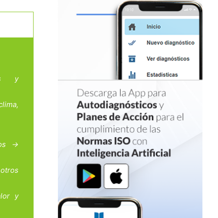
dos y
lima,
gos →
otros
lor y