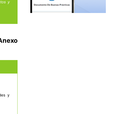
tos y
 Anexo
des y