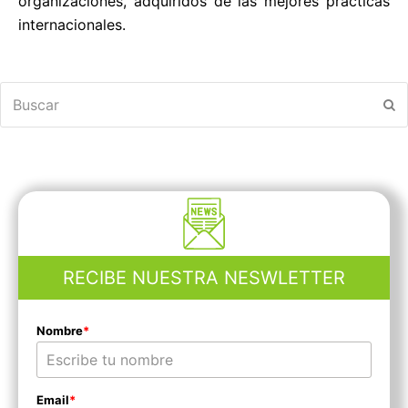
organizaciones, adquiridos de las mejores prácticas
internacionales.
Buscar
En
RECIBE NUESTRA NESWLETTER
Nombre
*
Email
*