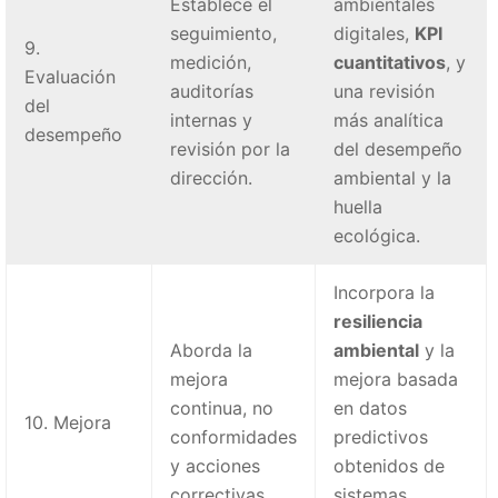
Establece el
ambientales
seguimiento,
digitales,
KPI
9.
medición,
cuantitativos
, y
Evaluación
auditorías
una revisión
del
internas y
más analítica
desempeño
revisión por la
del desempeño
dirección.
ambiental y la
huella
ecológica.
Incorpora la
resiliencia
Aborda la
ambiental
y la
mejora
mejora basada
continua, no
en datos
10. Mejora
conformidades
predictivos
y acciones
obtenidos de
correctivas.
sistemas