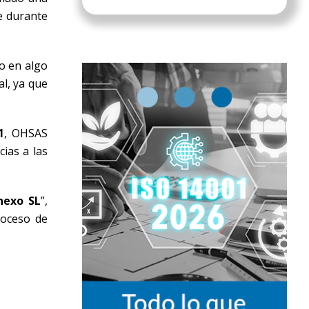
e durante
o en algo
l, ya que
1
, OHSAS
ias a las
nexo SL
”,
roceso de