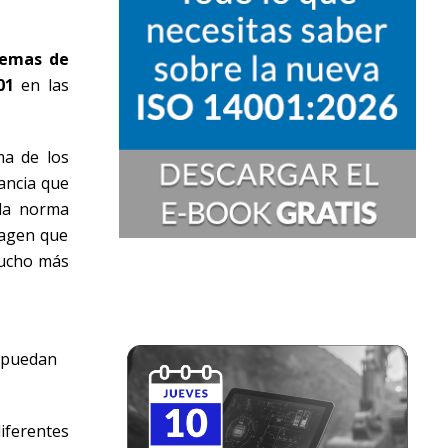
temas de
01
en las
ma de los
ancia que
 la norma
magen que
mucho más
y puedan
iferentes