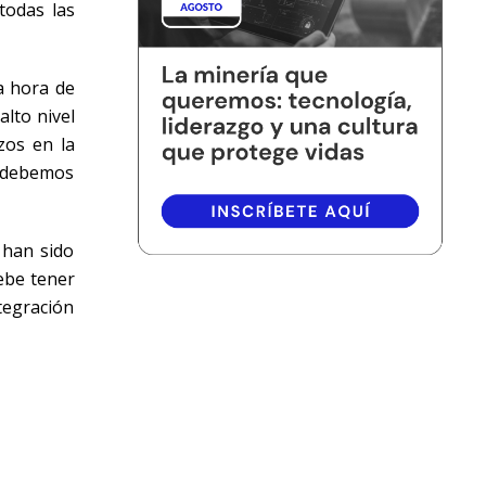
todas las
la hora de
alto nivel
zos en la
e debemos
 han sido
ebe tener
tegración