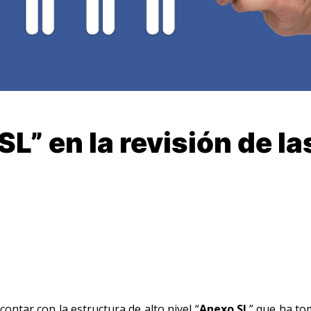
SL” en la revisión de la
ontar con la estructura de alto nivel “
Anexo SL
” que ha t