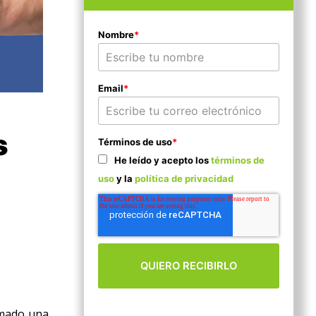
Nombre
*
Email
*
s
Términos de uso
*
He leído y acepto los
términos de
uso
y la
política de privacidad
omado una