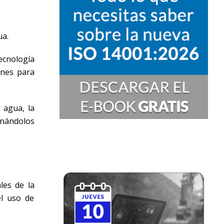
ua.
ecnología
ones para
 agua, la
nándolos
les de la
el uso de