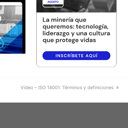
next
Vídeo – ISO 14001: Términos y definiciones
post: