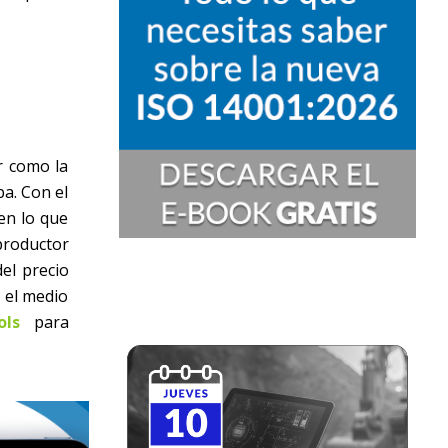
r como la
a. Con el
en lo que
productor
el precio
r el medio
ols
para