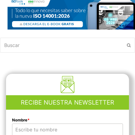
Buscar
En
RECIBE NUESTRA NEWSLETTER
Nombre
*