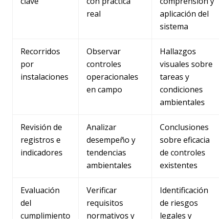
clave
con práctica
comprensión y
real
aplicación del
sistema
Recorridos
Observar
Hallazgos
por
controles
visuales sobre
instalaciones
operacionales
tareas y
en campo
condiciones
ambientales
Revisión de
Analizar
Conclusiones
registros e
desempeño y
sobre eficacia
indicadores
tendencias
de controles
ambientales
existentes
Evaluación
Verificar
Identificación
del
requisitos
de riesgos
cumplimiento
normativos y
legales y