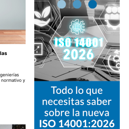
las
ngenierías
o normativo y