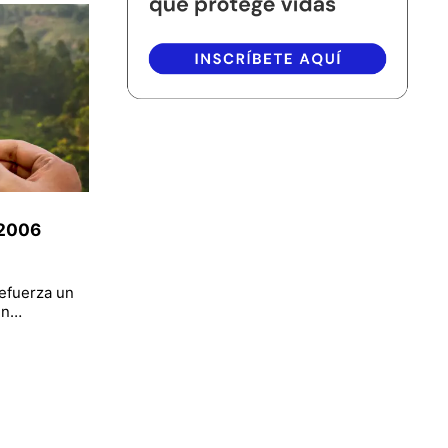
:2006
refuerza un
 en…