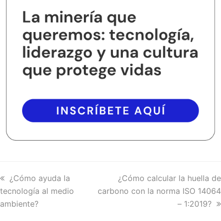
previous
¿Cómo ayuda la
next
¿Cómo calcular la huella de
tecnología al medio
post:
carbono con la norma ISO 14064
post:
ambiente?
– 1:2019?