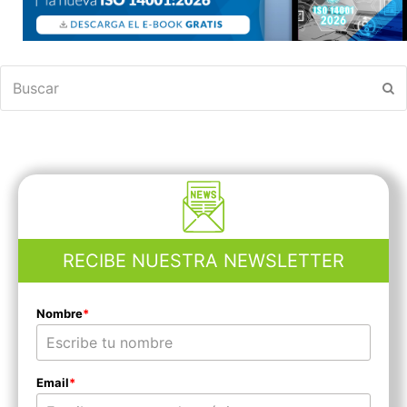
Buscar
En
RECIBE NUESTRA NEWSLETTER
Nombre
*
Email
*