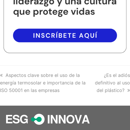
previous
Aspectos clave sobre el uso de la
next
¿Es el adiós
energía termosolar e importancia de la
post:
definitivo al uso
post:
ISO 50001 en las empresas
del plástico?