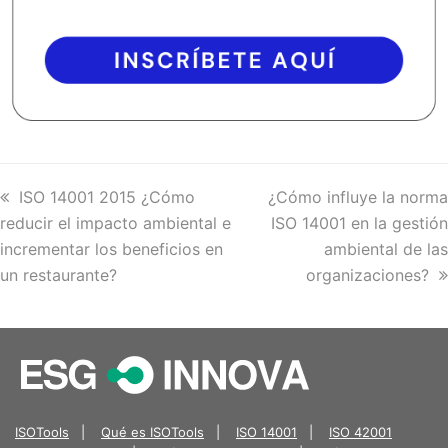
previous
ISO 14001 2015 ¿Cómo
next
¿Cómo influye la norma
reducir el impacto ambiental e
post:
post:
ISO 14001 en la gestión
incrementar los beneficios en
ambiental de las
un restaurante?
organizaciones?
ISOTools
|
Qué es ISOTools
|
ISO 14001
|
ISO 42001