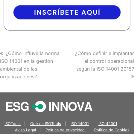
previous
¿Cómo influye la norma
next
¿Cómo definir e implantar
ISO 14001 en la gestión
post:
post:
el control operacional
ambiental de las
según la ISO 14001 2015?
organizaciones?
ISOTools
|
Qué es ISOTools
|
ISO 14001
|
ISO 42001
Aviso Legal
|
Política de privacidad
|
Política de Cookies