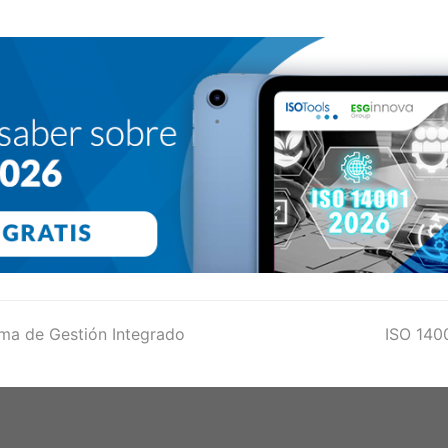
ema de Gestión Integrado
next
ISO 1400
post: