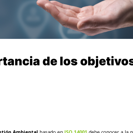
tancia de los objetivo
stión Ambiental
basado en
ISO 14001
debe conocer a la p