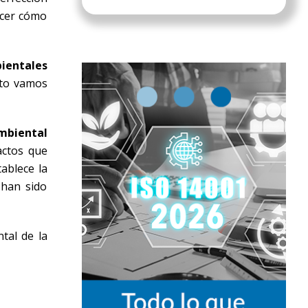
ocer cómo
ientales
sto vamos
mbiental
actos que
ablece la
 han sido
tal de la