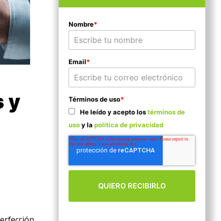
Nombre
*
Email
*
s y
Términos de uso
*
He leído y acepto los
términos de
uso
y la
política de privacidad
erfección