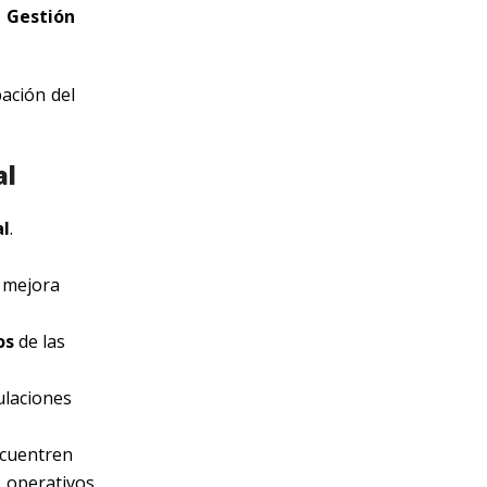
 Gestión
bación del
al
al
.
a mejora
os
de las
ulaciones
ncuentren
, operativos