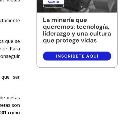
ctamente
os que se
rior. Para
conseguir
 que ser
y de metas
 metas son
001
como