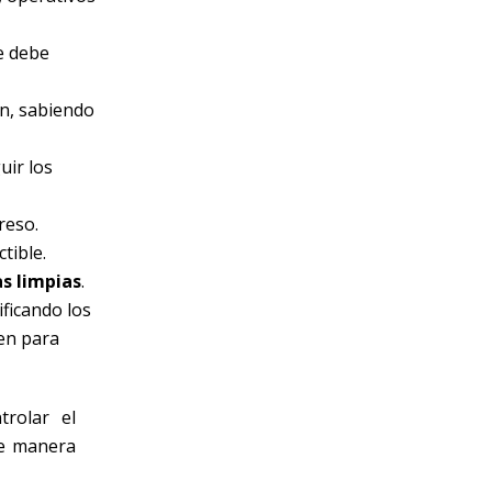
e debe
ón, sabiendo
uir los
reso.
tible.
s limpias
.
ificando los
ren para
trolar el
de manera