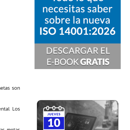
metas son
ntal. Los
Las metas