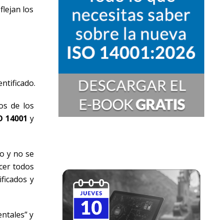
flejan los
ntificado.
tos de los
O 14001
y
o y no se
ecer todos
ficados y
ntales” y