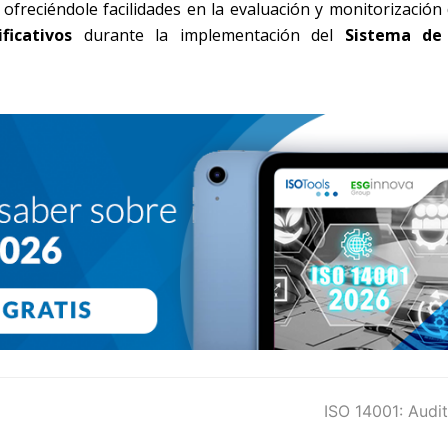
ofreciéndole facilidades en la evaluación y monitorización
icativos
durante la implementación del
Sistema de
next
ISO 14001: Audi
post: