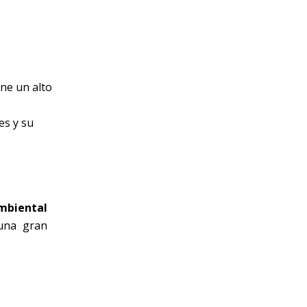
ene un alto
es y su
mbiental
una gran