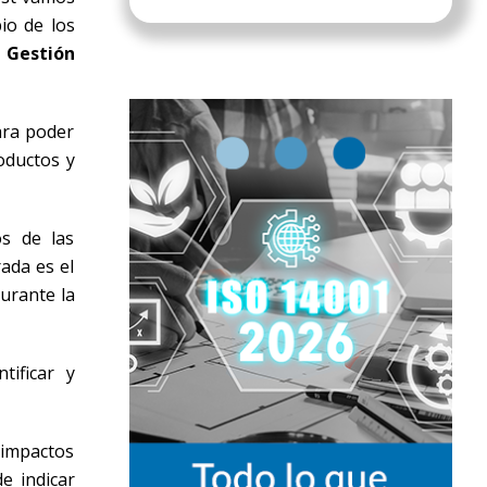
io de los
 Gestión
ara poder
roductos y
os de las
ada es el
durante la
tificar y
 impactos
e indicar