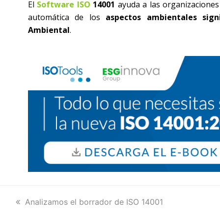
El
Software ISO
14001
ayuda a las organizaciones 
automática de los
aspectos ambientales signif
Ambiental
.
previous
Analizamos el borrador de ISO 14001
post: