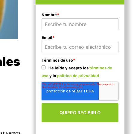
Nombre
*
Email
*
ales
Términos de uso
*
He leído y acepto los
términos de
uso
y la
política de privacidad
ost vamos