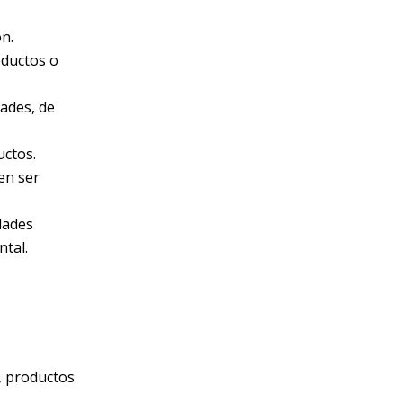
ón.
oductos o
dades, de
uctos.
en ser
dades
ntal.
, productos