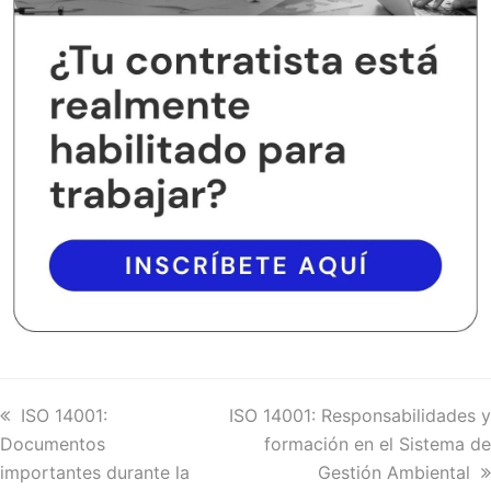
previous
ISO 14001:
next
ISO 14001: Responsabilidades y
Documentos
post:
post:
formación en el Sistema de
importantes durante la
Gestión Ambiental