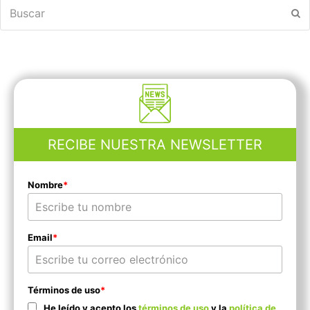
Buscar
En
RECIBE NUESTRA NEWSLETTER
Nombre
*
Email
*
Términos de uso
*
He leído y acepto los
términos de uso
y la
política de