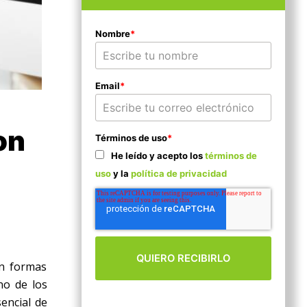
Nombre
*
Email
*
on
Términos de uso
*
He leído y acepto los
términos de
uso
y la
política de privacidad
an formas
no de los
encial de