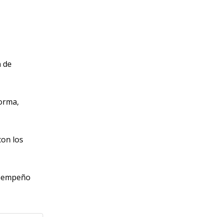
n de
forma,
con los
desempeño