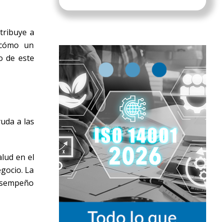
tribuye a
 cómo un
o de este
uda a las
lud en el
egocio. La
desempeño