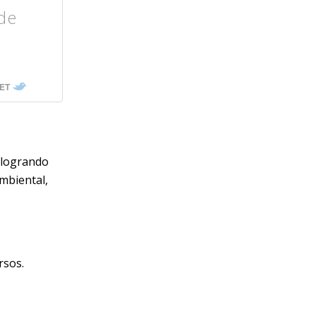
de
ET
 logrando
mbiental,
rsos.