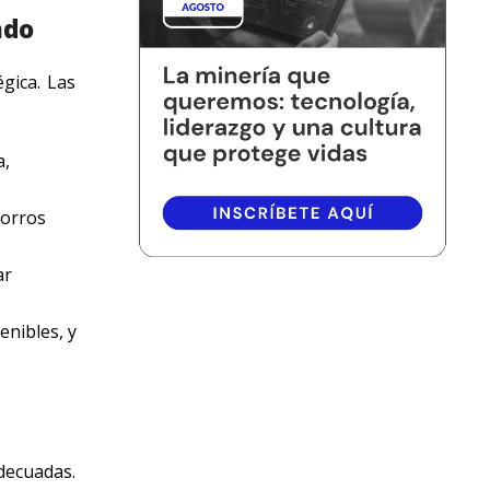
ado
gica. Las
a,
horros
ar
enibles, y
decuadas.