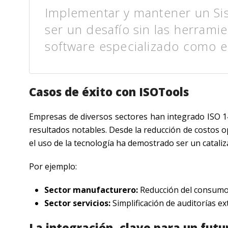
Implementar y mantener un Si
ser un desafío sin las herram
software especializado como el
Casos de éxito con ISOTools
Empresas de diversos sectores han integrado ISO 1
resultados notables. Desde la reducción de costos 
el uso de la tecnología ha demostrado ser un catali
Por ejemplo:
Sector manufacturero:
Reducción del consumo 
Sector servicios:
Simplificación de auditorías e
La integración, clave para un futu