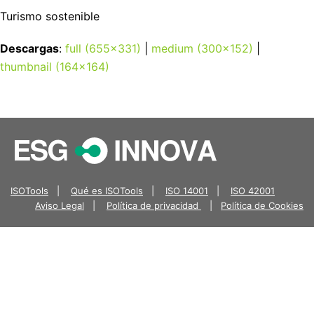
Turismo sostenible
Descargas
:
full (655x331)
|
medium (300x152)
|
thumbnail (164x164)
ISOTools
|
Qué es ISOTools
|
ISO 14001
|
ISO 42001
Aviso Legal
|
Política de privacidad
|
Política de Cookies