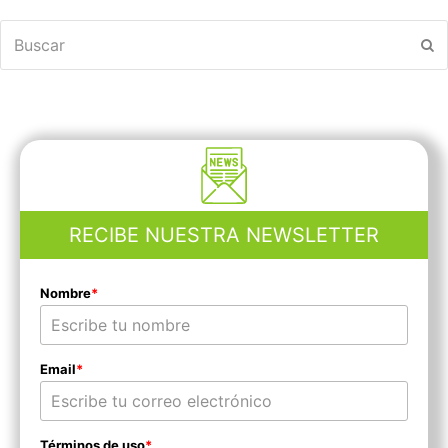
Buscar
En
RECIBE NUESTRA NEWSLETTER
Nombre
*
Email
*
Términos de uso
*