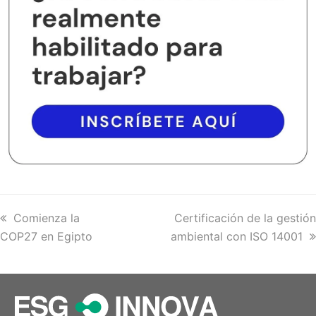
previous
Comienza la
next
Certificación de la gestión
COP27 en Egipto
post:
ambiental con ISO 14001
post: