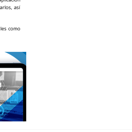
rlos, así
ales como