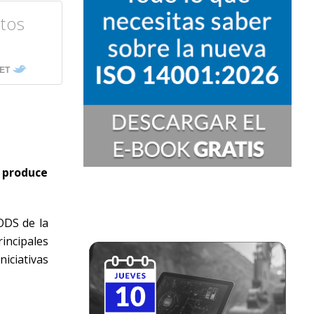
ctos
ET
a produce
 ODS de la
incipales
iciativas