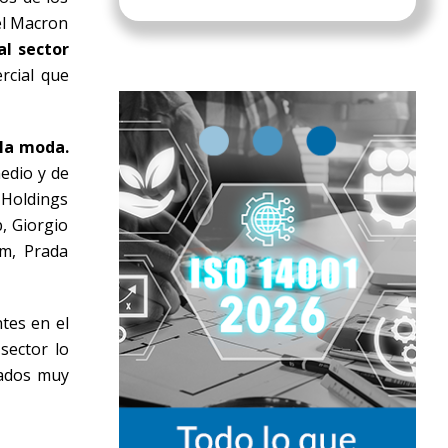
el Macron
al sector
rcial que
 la moda.
medio y de
 Holdings
, Giorgio
om, Prada
tes en el
sector lo
tados muy