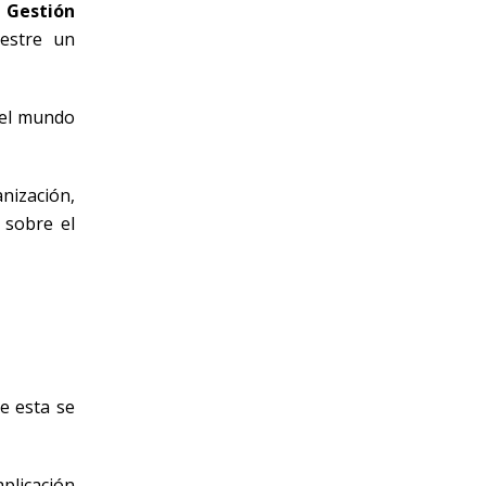
 Gestión
stre un
 el mundo
nización,
 sobre el
e esta se
aplicación