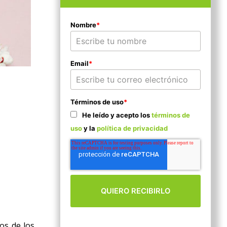
Nombre
*
Email
*
n
Términos de uso
*
He leído y acepto los
términos de
uso
y la
política de privacidad
os de los