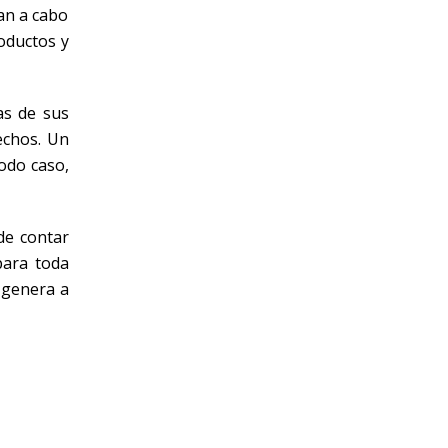
an a cabo
oductos y
as de sus
echos. Un
odo caso,
de contar
para toda
 genera a