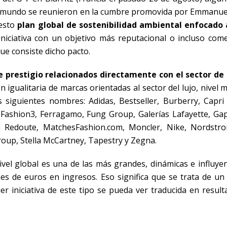
 el mundo se reunieron en la cumbre promovida por Emmanu
esto
plan global de sostenibilidad ambiental enfocado 
iciativa con un objetivo más reputacional o incluso come
e consiste dicho pacto.
 prestigio relacionados directamente con el sector de
igualitaria de marcas orientadas al sector del lujo, nivel 
s siguientes nombres: Adidas, Bestseller, Burberry, Capri
 Fashion3, Ferragamo, Fung Group, Galerías Lafayette, Gap
a Redoute, MatchesFashion.com, Moncler, Nike, Nordstr
roup, Stella McCartney, Tapestry y Zegna.
ivel global es una de las más grandes, dinámicas e influyen
es de euros en ingresos. Eso significa que se trata de un 
r iniciativa de este tipo se pueda ver traducida en resul