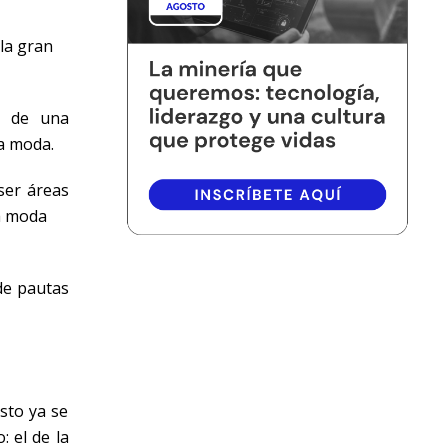
 la gran
n de una
la moda.
ser áreas
la moda
de pautas
sto ya se
 el de la