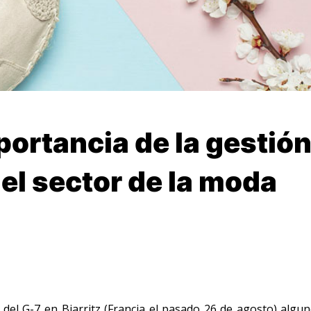
portancia de la gestió
el sector de la moda
del G-7 en Biarritz (Francia el pasado 26 de agosto) algun