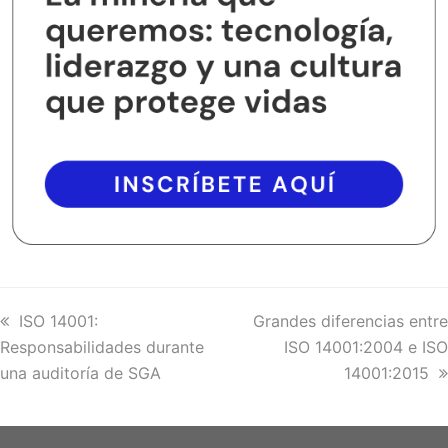
previous
ISO 14001:
next
Grandes diferencias entre
Responsabilidades durante
post:
post:
ISO 14001:2004 e ISO
una auditoría de SGA
14001:2015