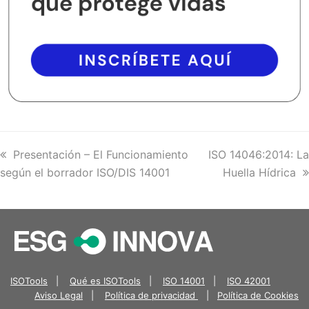
previous
Presentación – El Funcionamiento
next
ISO 14046:2014: La
según el borrador ISO/DIS 14001
post:
post:
Huella Hídrica
ISOTools
|
Qué es ISOTools
|
ISO 14001
|
ISO 42001
Aviso Legal
|
Política de privacidad
|
Política de Cookies