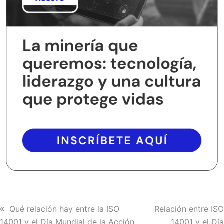
previous
Qué relación hay entre la ISO
next
Relación entre ISO
14001 y el Día Mundial de la Acción
post:
post:
14001 y el Día