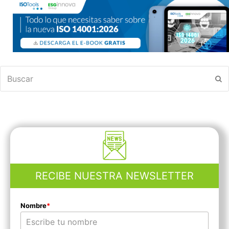
Buscar
En
RECIBE NUESTRA NEWSLETTER
Nombre
*