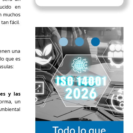
ucido en
En muchos
an fácil.
ienen una
lo que es
usulas:
es y las
forma, un
Ambiental