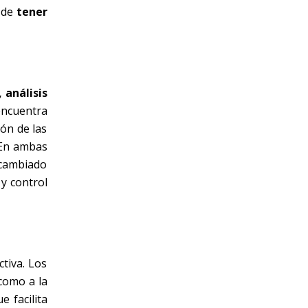
r de
tener
 análisis
encuentra
ión de las
. En ambas
 cambiado
y control
ctiva. Los
como a la
e facilita