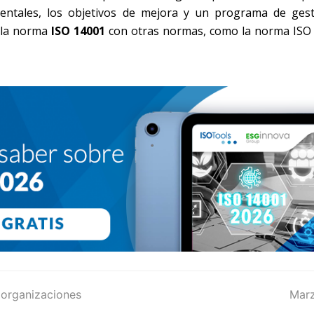
ientales, los objetivos de mejora y un programa de ges
e la norma
ISO 14001
con otras normas, como la norma ISO 
 organizaciones
next
Marz
post