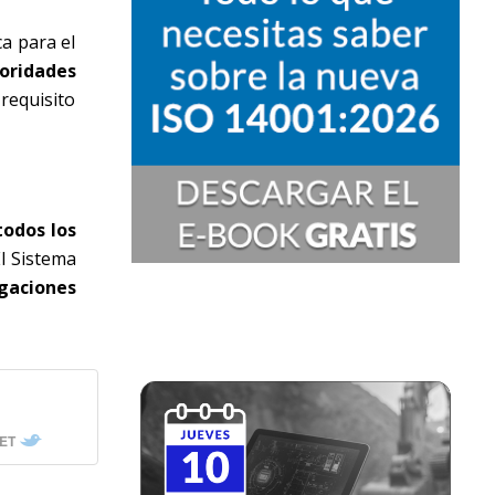
a para el
toridades
requisito
todos los
El Sistema
igaciones
ET