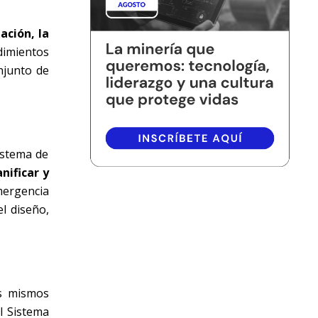
ación, la
dimientos
njunto de
istema de
anificar y
mergencia
l diseño,
os mismos
l Sistema