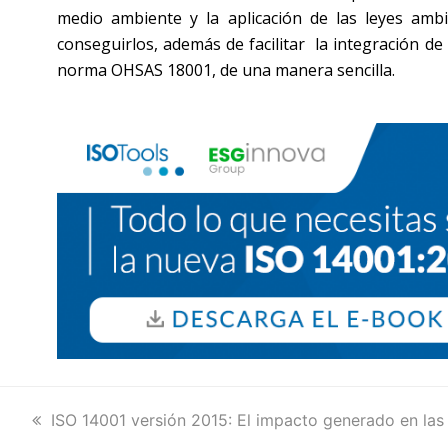
medio ambiente y la aplicación de las leyes amb
conseguirlos, además de facilitar la integración d
norma OHSAS 18001, de una manera sencilla.
previous
ISO 14001 versión 2015: El impacto generado en las
post: