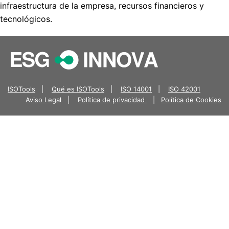
infraestructura de la empresa, recursos financieros y
tecnológicos.
ISOTools
|
Qué es ISOTools
|
ISO 14001
|
ISO 42001
Aviso Legal
|
Política de privacidad
|
Política de Cookies